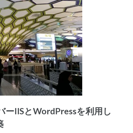
ーIISとWordPressを利用し
築