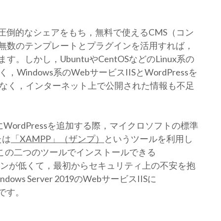
で圧倒的なシェアをもち，無料で使えるCMS（コン
無数のテンプレートとプラグインを活用すれば，
しかし，UbuntuやCentOSなどのLinux系の
ndows系のWebサービスIISとWordPressを
少なく，インターネット上で公開された情報も不足
IISにWordPressを追加する際，マイクロソフトの標準
たは
「XAMPP」（ザンプ）
というツールを利用し
，この二つのツールでインストールできる
バージョンが低くて，最初からセキュリティ上の不安を抱
 Server 2019のWebサービスIISに
いです。