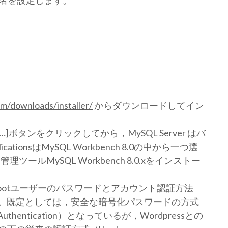
ン名を設定します。
om/downloads/installer/
からダウンロードしてイン
Add…]ボタンをクリックしてから，MySQL Server はバ
tionsはMySQL Workbench 8.0の中から一つ選
UI管理ツールMySQL Workbench 8.0.xをインストー
rootユーザーのパスワードとアカウント認証方法
)を設定します。既定としては，安全な暗号化パスワードの方式
n for Authentication）となっているが，Wordpressとの