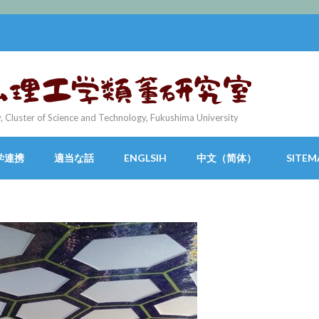
 Science and Technology, Fukushima University
学連携
適当な話
ENGLSIH
中文（简体）
SITEM