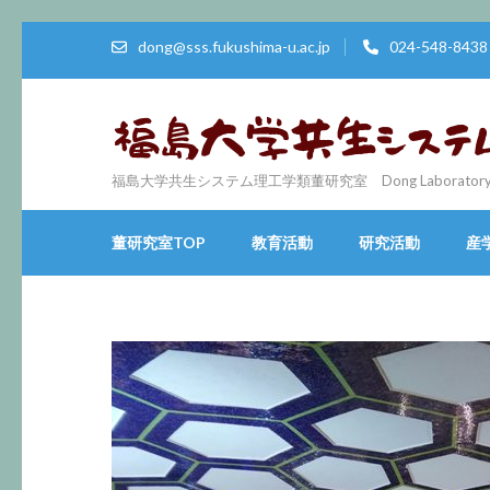
コ
dong@sss.fukushima-u.ac.jp
024-548-8438
ン
テ
ン
ツ
へ
福島大学共生システム理工学類董研究室 Dong Laboratory, Cluster of
ス
キ
董研究室TOP
教育活動
研究活動
産
ッ
プ
(Enter
を
押
す)