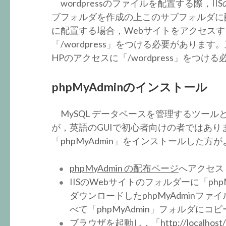
wordpressのファイルを配置する際，IIS
ブフォルダを作成の上このサブフォルダに
に配置する場合，Webサイトをアクセスするとき，ht
「/wordpress」をつける必要がありま
HPのアクセスに「/wordpress」をつ
phpMyAdminのインストール
MySQL データベースを管理するツールとして，
が，英語のGUIで初心者向けの者ではあり
「phpMyAdmin」をインストールした方
phpMyAdmin の配布ページ
へアクセス
IISのWebサイトのフォルダーに「ph
ダウンロードしたphpMyAdminフ
べて「phpMyAdmin」フォルダにコ
ブラウザを起動し，「http://localho